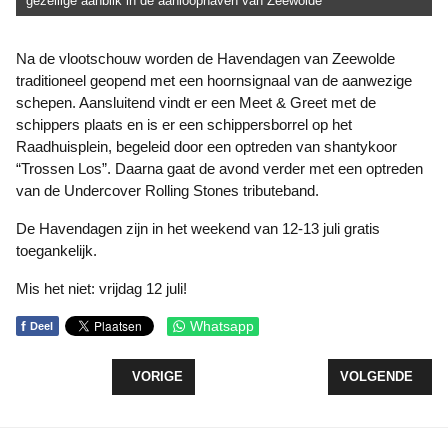
gezellige aanblik in de aanloophaven van Zeewolde
Na de vlootschouw worden de Havendagen van Zeewolde
traditioneel geopend met een hoornsignaal van de aanwezige
schepen. Aansluitend vindt er een Meet & Greet met de
schippers plaats en is er een schippersborrel op het
Raadhuisplein, begeleid door een optreden van shantykoor
“Trossen Los”. Daarna gaat de avond verder met een optreden
van de Undercover Rolling Stones tributeband.
De Havendagen zijn in het weekend van 12-13 juli gratis
toegankelijk.
Mis het niet: vrijdag 12 juli!
f
Whatsapp
Deel
VORIG ARTIKEL: PUMPTRACKBAAN OFFICIEEL G
VOLGENDE ARTIK
VORIGE
VOLGENDE