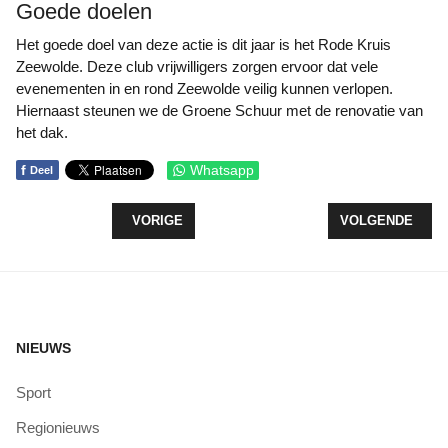
Goede doelen
Het goede doel van deze actie is dit jaar is het Rode Kruis
Zeewolde. Deze club vrijwilligers zorgen ervoor dat vele
evenementen in en rond Zeewolde veilig kunnen verlopen.
Hiernaast steunen we de Groene Schuur met de renovatie van
het dak.
f
Whatsapp
Deel
VORIG ARTIKEL: SPETTERENDE VLOOTSCHOUW 
VOLGENDE ARTI
VORIGE
VOLGENDE
NIEUWS
Sport
Regionieuws