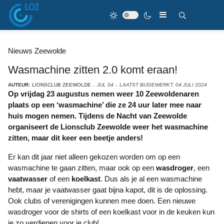
Nieuws Zeewolde
Wasmachine zitten 2.0 komt eraan!
AUTEUR:
LIONSCLUB ZEEWOLDE
JUL 04
LAATST BIJGEWERKT: 04 JULI 2024
Op vrijdag 23 augustus nemen weer 10 Zeewoldenaren
plaats op een ‘wasmachine’ die ze 24 uur later mee naar
huis mogen nemen. Tijdens de Nacht van Zeewolde
organiseert de Lionsclub Zeewolde weer het wasmachine
zitten, maar dit keer een beetje anders!
Er kan dit jaar niet alleen gekozen worden om op een
wasmachine te gaan zitten, maar ook op een
wasdroger
, een
vaatwasser
of een
koelkast
. Dus als je al een wasmachine
hebt, maar je vaatwasser gaat bijna kapot, dit is de oplossing.
Ook clubs of verenigingen kunnen mee doen. Een nieuwe
wasdroger voor de shirts of een koelkast voor in de keuken kun
je zo verdienen voor je club!