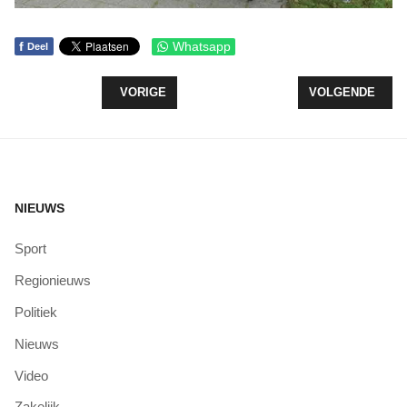
f
Whatsapp
Deel
VORIG ARTIKEL: CANVA WORKSHOP VOOR ONDE
VOLGENDE ARTI
VORIGE
VOLGENDE
NIEUWS
Sport
Regionieuws
Politiek
Nieuws
Video
Zakelijk