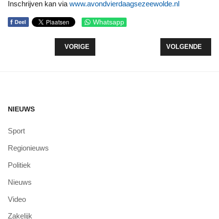
Inschrijven kan via
www.avondvierdaagsezeewolde.nl
f
Whatsapp
Deel
VORIG ARTIKEL: STATIEGELD VOOR VELUWSE 
VOLGENDE ARTI
VORIGE
VOLGENDE
NIEUWS
Sport
Regionieuws
Politiek
Nieuws
Video
Zakelijk