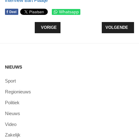
Interview Bart Plaatje
f
Whatsapp
Deel
VORIG ARTIKEL: STEUN VOOR AVONDVIERDAAG
VOLGENDE ARTIK
VORIGE
VOLGENDE
NIEUWS
Sport
Regionieuws
Politiek
Nieuws
Video
Zakelijk