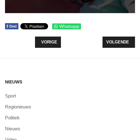
f
Whatsapp
Deel
VORIG ARTIKEL: NIEUW SEIZOEN VOOR PAVILJO
VOLGENDE ARTI
VORIGE
VOLGENDE
NIEUWS
Sport
Regionieuws
Politiek
Nieuws
Video