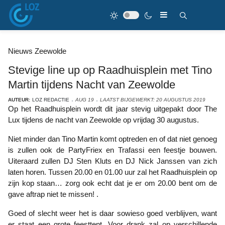
Nieuws Zeewolde
Stevige line up op Raadhuisplein met Tino
Martin tijdens Nacht van Zeewolde
AUTEUR:
LOZ REDACTIE
AUG 19
LAATST BIJGEWERKT: 20 AUGUSTUS 2019
Op het Raadhuisplein wordt dit jaar stevig uitgepakt door The
Lux tijdens de nacht van Zeewolde op vrijdag 30 augustus.
Niet minder dan Tino Martin komt optreden en of dat niet genoeg
is zullen ook de PartyFriex en Trafassi een feestje bouwen.
Uiteraard zullen DJ Sten Kluts en DJ Nick Janssen van zich
laten horen. Tussen 20.00 en 01.00 uur zal het Raadhuisplein op
zijn kop staan… zorg ook echt dat je er om 20.00 bent om de
gave aftrap niet te missen! .
Goed of slecht weer het is daar sowieso goed verblijven, want
er staat een grote feesttent. Voor drank zal op verschillende