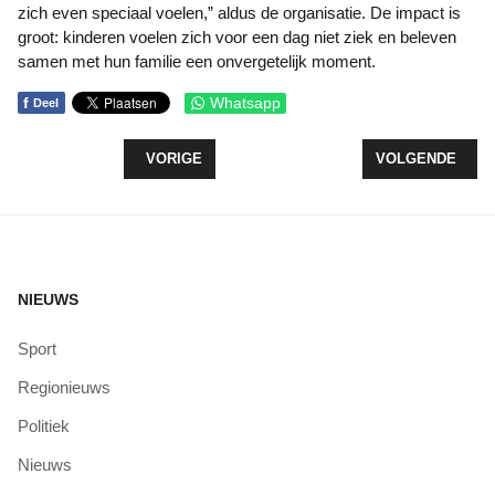
zich even speciaal voelen,” aldus de organisatie. De impact is
groot: kinderen voelen zich voor een dag niet ziek en beleven
samen met hun familie een onvergetelijk moment.
f
Whatsapp
Deel
VORIG ARTIKEL: LIONSCLUB ZEEWOLDE SCHEN
VOLGENDE ARTI
VORIGE
VOLGENDE
NIEUWS
Sport
Regionieuws
Politiek
Nieuws