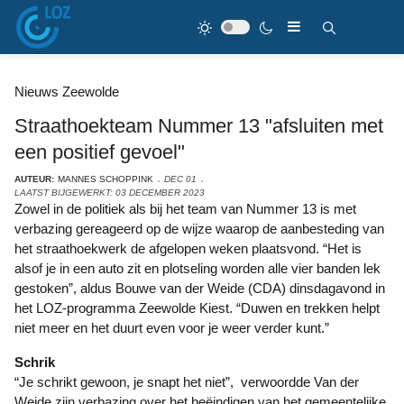
Nieuws Zeewolde
Straathoekteam Nummer 13 "afsluiten met
een positief gevoel"
AUTEUR:
MANNES SCHOPPINK
DEC 01
LAATST BIJGEWERKT: 03 DECEMBER 2023
Zowel in de politiek als bij het team van Nummer 13 is met
verbazing gereageerd op de wijze waarop de aanbesteding van
het straathoekwerk de afgelopen weken plaatsvond. “Het is
alsof je in een auto zit en plotseling worden alle vier banden lek
gestoken”, aldus Bouwe van der Weide (CDA) dinsdagavond in
het LOZ-programma Zeewolde Kiest. “Duwen en trekken helpt
niet meer en het duurt even voor je weer verder kunt.”
Schrik
“Je schrikt gewoon, je snapt het niet”, verwoordde Van der
Weide zijn verbazing over het beëindigen van het gemeentelijke