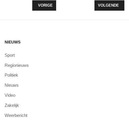
VORIG ARTIKEL: GEZELLIGHEID BIJ WINTERFAIR 
VOLGENDE ARTIK
VORIGE
VOLGENDE
NIEUWS
Sport
Regionieuws
Politiek
Nieuws
Video
Zakelijk
Weerbericht