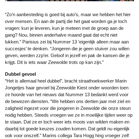
“Zo’n aanbesteding is goed bij auto’s, maar we hebben het hier
over mensen. En aan de partij die het gaat worden ga je toch
vragen: kun je leveren, kun je meteen met de groep aan de
gang? Nou, binnen anderhalve maand gaat dat echt niet
lukken.” Parisius zei bij Nummer 13 ‘eigenlijk alleen maar aan
succesjes’ te denken. “Jongeren die je geen stuiver zou willen
geven, werden zzp’er. Geloof in jezelf en pak de kansen die je
krijgt. Dit is iets waar Zeewolde trots op kan zijn.”
Dubbel gevoel
“Het is allemaal heel dubbel”, bracht straathoekwerker Marin
Jongetjes haar gevoel bij Zeewolde Kiest onder woorden toen
ze hoorde van het nieuws dat Nummer 13 bedankt werd voor
de bewezen diensten. “We hebben ons dertien jaar met ziel en
zaligheid ingezet voor die jongeren in Zeewolde die onze steun
nodig hebben. Steeds vroegen we ze in moeilijke tijden weer op
te staan. Dat ze er toch weer iets moois van wilden maken en
daarbij tot goede keuzes zouden komen. Dat geldt nu eigenlijk
ook voor onszelf.” Marins collega Tara Hogg hing vroeger zelf