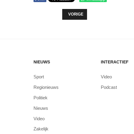
VORIG ARTIKEL: FEESTELIJKE O
VORIGE
NIEUWS
INTERACTIEF
Sport
Video
Regionieuws
Podcast
Politiek
Nieuws
Video
Zakelijk