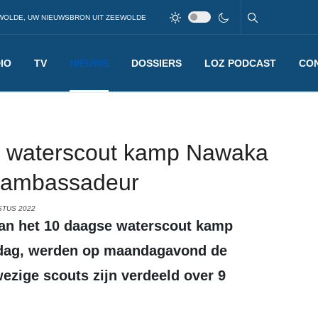
WOLDE, UW NIEUWSBRON UIT ZEEWOLDE
IO
TV
NIEUWS
DOSSIERS
LOZ PODCAST
CO
 waterscout kamp Nawaka
 ambassadeur
STUS 2022
sdag, werden op maandagavond de
zige scouts zijn verdeeld over 9