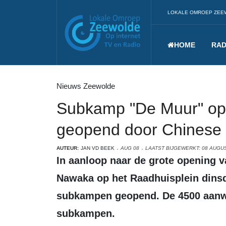
LOKALE OMROEP ZEE
HOME
RAD
Nieuws Zeewolde
Subkamp "De Muur" op
geopend door Chinese
AUTEUR:
JAN VD BEEK
AUG 08
LAATST BIJGEWERKT: 08 AUGU
In aanloop naar de grote opening van het 10 daagse waterscout kamp
Nawaka op het Raadhuisplein din
subkampen geopend. De 4500 aanwe
subkampen.