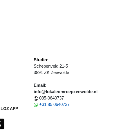
EMEENTE ZEEWOLDE STUURT STIKSTOFBRIEF NAAR PROVINCIE
Studio:
Schepenveld 21-5
3891 ZK Zeewolde
Email:
info@lokaleomroepzeewolde.nl
085-0640737
+31 85 0640737
LOZ APP