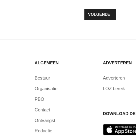
PENING VAN WATERKAMP NAWAKA OP RAADHUISPLEIN IN ZEEWOLDE
VOLGENDE ARTIKEL: G
VOLGENDE
ALGEMEEN
ADVERTEREN
Bestuur
Adverteren
Organisatie
LOZ bereik
PBO
Contact
DOWNLOAD DE 
Ontvangst
Redactie