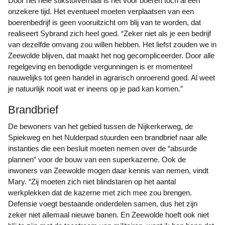
Door het hele stikstofverhaal is het voor boeren toch al een
onzekere tijd. Het eventueel moeten verplaatsen van een
boerenbedrijf is geen vooruitzicht om blij van te worden, dat
realiseert Sybrand zich heel goed. “Zeker niet als je een bedrijf
van dezelfde omvang zou willen hebben. Het liefst zouden we in
Zeewolde blijven, dat maakt het nog gecompliceerder. Door alle
regelgeving en benodigde vergunningen is er momenteel
nauwelijks tot geen handel in agrarisch onroerend goed. Al weet
je natuurlijk nooit wat er ineens op je pad kan komen.”
Brandbrief
De bewoners van het gebied tussen de Nijkerkerweg, de
Spiekweg en het Nulderpad stuurden een brandbrief naar alle
instanties die een besluit moeten nemen over de “absurde
plannen” voor de bouw van een superkazerne. Ook de
inwoners van Zeewolde mogen daar kennis van nemen, vindt
Mary. “Zij moeten zich niet blindstaren op het aantal
werkplekken dat de kazerne met zich mee zou brengen.
Defensie voegt bestaande onderdelen samen, dus het zijn
zeker niet allemaal nieuwe banen. En Zeewolde hoeft ook niet