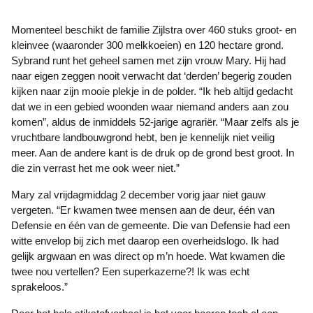
Momenteel beschikt de familie Zijlstra over 460 stuks groot- en
kleinvee (waaronder 300 melkkoeien) en 120 hectare grond.
Sybrand runt het geheel samen met zijn vrouw Mary. Hij had
naar eigen zeggen nooit verwacht dat ‘derden’ begerig zouden
kijken naar zijn mooie plekje in de polder. “Ik heb altijd gedacht
dat we in een gebied woonden waar niemand anders aan zou
komen”, aldus de inmiddels 52-jarige agrariër. “Maar zelfs als je
vruchtbare landbouwgrond hebt, ben je kennelijk niet veilig
meer. Aan de andere kant is de druk op de grond best groot. In
die zin verrast het me ook weer niet.”
Mary zal vrijdagmiddag 2 december vorig jaar niet gauw
vergeten. “Er kwamen twee mensen aan de deur, één van
Defensie en één van de gemeente. Die van Defensie had een
witte envelop bij zich met daarop een overheidslogo. Ik had
gelijk argwaan en was direct op m’n hoede. Wat kwamen die
twee nou vertellen? Een superkazerne?! Ik was echt
sprakeloos.”