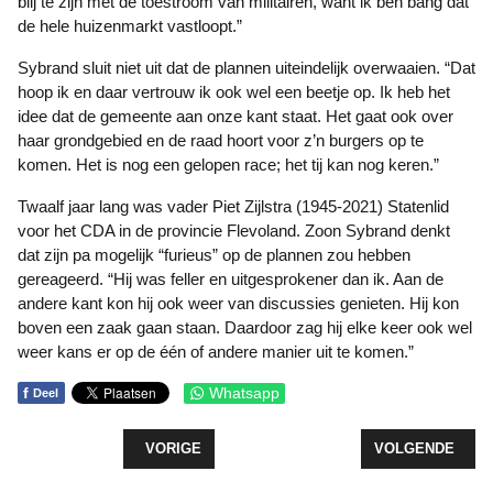
blij te zijn met de toestroom van militairen, want ik ben bang dat
de hele huizenmarkt vastloopt.”
Sybrand sluit niet uit dat de plannen uiteindelijk overwaaien. “Dat
hoop ik en daar vertrouw ik ook wel een beetje op. Ik heb het
idee dat de gemeente aan onze kant staat. Het gaat ook over
haar grondgebied en de raad hoort voor z’n burgers op te
komen. Het is nog een gelopen race; het tij kan nog keren.”
Twaalf jaar lang was vader Piet Zijlstra (1945-2021) Statenlid
voor het CDA in de provincie Flevoland. Zoon Sybrand denkt
dat zijn pa mogelijk “furieus” op de plannen zou hebben
gereageerd. “Hij was feller en uitgesprokener dan ik. Aan de
andere kant kon hij ook weer van discussies genieten. Hij kon
boven een zaak gaan staan. Daardoor zag hij elke keer ook wel
weer kans er op de één of andere manier uit te komen.”
f
Whatsapp
Deel
VORIG ARTIKEL: ONDERNEMERSPRIJZEN 2023 UI
VOLGENDE ARTI
VORIGE
VOLGENDE