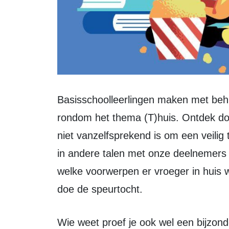
Basisschoolleerlingen maken met behulp van diverse activiteiten kennis met alles
rondom het thema (T)huis. Ontdek doo
niet vanzelfsprekend is om een veilig 
in andere talen met onze deelnemers 
welke voorwerpen er vroeger in huis 
doe de speurtocht.
Wie weet proef je ook wel een bijzonder hapje uit een cultuur die je misschien