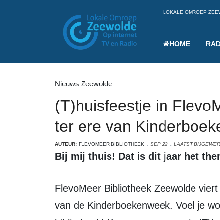
LOKALE OMROEP ZEE
HOME
RAD
Nieuws Zeewolde
(T)huisfeestje in Flev
ter ere van Kinderboe
AUTEUR:
FLEVOMEER BIBLIOTHEEK
SEP 22
LAATST BIJGEWER
Bij mij thuis! Dat is dit jaar het
FlevoMeer Bibliotheek Zeewolde viert ook dit jaar weer een groot feest ter ere
van de Kinderboekenweek. Voel je woe