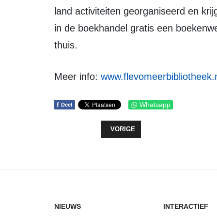
land activiteiten georganiseerd en kri
in de boekhandel gratis een boekenwee
thuis.
Meer info:
www.flevomeerbibliotheek.
f
Whatsapp
Deel
VORIG ARTIKEL: SJORS VAN DER
VORIGE
NIEUWS
INTERACTIEF