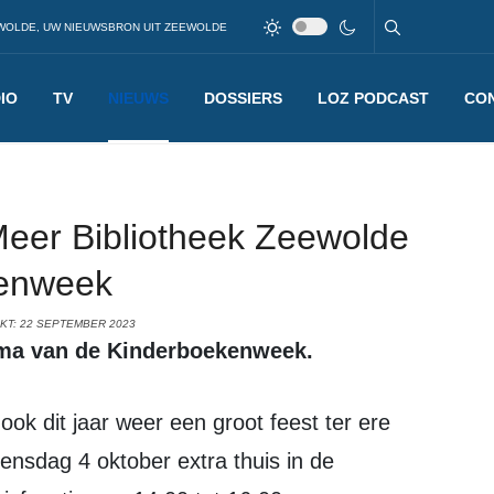
WOLDE, UW NIEUWSBRON UIT ZEEWOLDE
IO
TV
NIEUWS
DOSSIERS
LOZ PODCAST
CO
oMeer Bibliotheek Zeewolde
kenweek
KT: 22 SEPTEMBER 2023
 thema van de Kinderboekenweek.
nsdag 4 oktober extra thuis in de