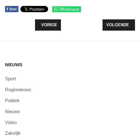
f
Whatsapp
Deel
VORIG ARTIKEL: LANDELIJKE APPELPLUKDAGEN 
VOLGENDE ARTIK
VORIGE
VOLGENDE
NIEUWS
Sport
Regionieuws
Politiek
Nieuws
Video
Zakelijk