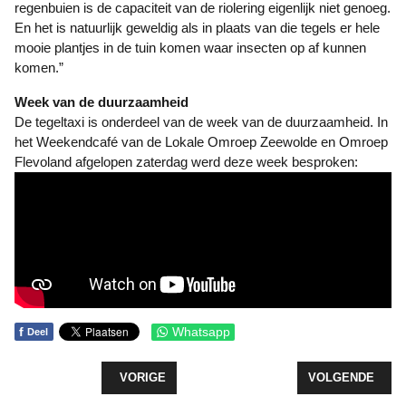
regenbuien is de capaciteit van de riolering eigenlijk niet genoeg.
En het is natuurlijk geweldig als in plaats van die tegels er hele
mooie plantjes in de tuin komen waar insecten op af kunnen
komen.”
Week van de duurzaamheid
De tegeltaxi is onderdeel van de week van de duurzaamheid. In
het Weekendcafé van de Lokale Omroep Zeewolde en Omroep
Flevoland afgelopen zaterdag werd deze week besproken:
f
Whatsapp
Deel
VORIG ARTIKEL: GROEN LICHT VOOR HAALBAA
VOLGENDE ARTI
VORIGE
VOLGENDE