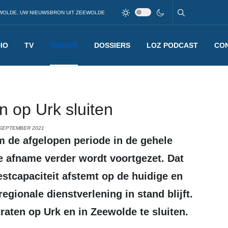
WOLDE, UW NIEUWSBRON UIT ZEEWOLDE
IO
TV
NIEUWS
DOSSIERS
LOZ PODCAST
CO
n op Urk sluiten
 SEPTEMBER 2021
ze afname verder wordt voortgezet. Dat
stcapaciteit afstemt op de huidige en
egionale dienstverlening in stand blijft.
traten op Urk en in Zeewolde te sluiten.