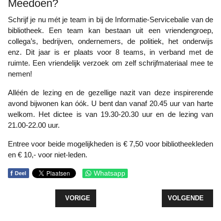
Meedoen?
Schrijf je nu mét je team in bij de Informatie-Servicebalie van de
bibliotheek. Een team kan bestaan uit een vriendengroep,
collega’s, bedrijven, ondernemers, de politiek, het onderwijs
enz. Dit jaar is er plaats voor 8 teams, in verband met de
ruimte. Een vriendelijk verzoek om zelf schrijfmateriaal mee te
nemen!
Alléén de lezing en de gezellige nazit van deze inspirerende
avond bijwonen kan óók. U bent dan vanaf 20.45 uur van harte
welkom. Het dictee is van 19.30-20.30 uur en de lezing van
21.00-22.00 uur.
Entree voor beide mogelijkheden is € 7,50 voor bibliotheekleden
en € 10,- voor niet-leden.
f
Whatsapp
Deel
VORIG ARTIKEL: ROSALIE VAN DER MEER WINT
VOLGENDE ARTI
VORIGE
VOLGENDE