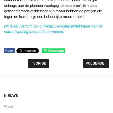
onlangs aan de plannen voorlopig 'te pauzeren'. En na de
gemeenteraadsverkiezingen in maart hebben de partijen die
tegen de komst zijn een behoorlijke meerderheid.
Dit is een bericht van Omroep Flevoland in het kader van de
samenwerking tussen de omroepen.
f
Whatsapp
Deel
VORIG ARTIKEL: POLITIE VINDT BUIT WONINGINB
VOLGENDE ARTI
VORIGE
VOLGENDE
NIEUWS
Sport