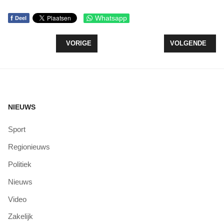
f
Whatsapp
Deel
VORIG ARTIKEL: TNO SCHIET GATEN IN PLAN DA
VOLGENDE ARTI
VORIGE
VOLGENDE
NIEUWS
Sport
Regionieuws
Politiek
Nieuws
Video
Zakelijk