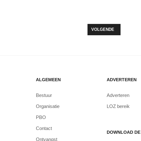
EN SOLIDAIR BIRDY - PEOPLE HELP THE PEOPLE
VOLGENDE ARTIKEL: W
VOLGENDE
ALGEMEEN
ADVERTEREN
Bestuur
Adverteren
Organisatie
LOZ bereik
PBO
Contact
DOWNLOAD DE 
Ontvangst