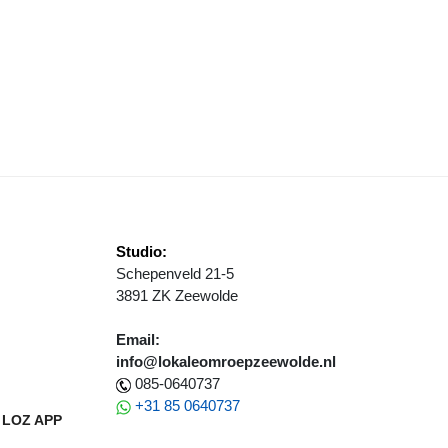
INTERWORLD EIND 2023 TERUG OP AGENDA
Studio:
Schepenveld 21-5
3891 ZK Zeewolde
Email:
info@lokaleomroepzeewolde.nl
085-0640737
+31 85 0640737
LOZ APP