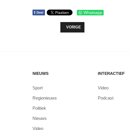
f
Whatsapp
Deel
VORIG ARTIKEL: OMROEPEN DRAAI
VORIGE
NIEUWS
INTERACTIEF
Sport
Video
Regionieuws
Podcast
Politiek
Nieuws
Video