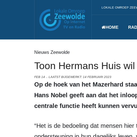
LOKALE OMROEP ZEE
HOME
RAD
Nieuws Zeewolde
Toon Hermans Huis wi
FEB 14
LAATST BIJGEWERKT: 14 FEBRUARI 2023
Op de hoek van het Mazerhard staat het Toon Hermans Huis. Voorzitter
Hans Nobel geeft aan dat het inloo
centrale functie heeft kunnen verv
“Het is de bedoeling dat mensen hier terecht kunnen voor een stuk
ondersteuning in hun dagelijks leven,