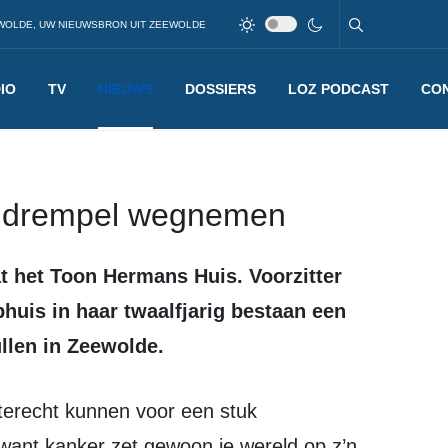
WOLDE, UW NIEUWSBRON UIT ZEEWOLDE
IO
TV
NIEUWS
DOSSIERS
LOZ PODCAST
CO
l drempel wegnemen
phuis in haar twaalfjarig bestaan een
ullen in Zeewolde.
 want kanker zet gewoon je wereld op z’n