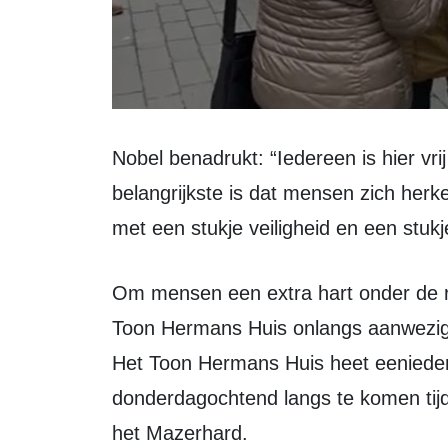
Nobel benadrukt: “Iedereen is hier vrij om binnen te wandelen en het
belangrijkste is dat mensen zich herk
met een stukje veiligheid en een stu
Om mensen een extra hart onder de riem te geven, waren vrijwilligers van het
Toon Hermans Huis onlangs aanwezig 
Het Toon Hermans Huis heet eeniede
donderdagochtend langs te komen tijd
het Mazerhard.