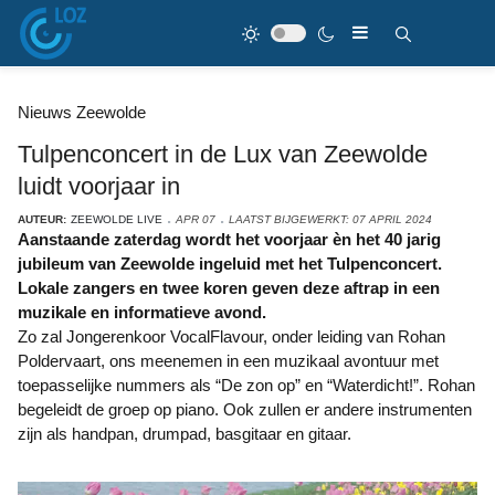
Nieuws Zeewolde
Tulpenconcert in de Lux van Zeewolde
luidt voorjaar in
AUTEUR:
ZEEWOLDE LIVE
APR 07
LAATST BIJGEWERKT: 07 APRIL 2024
Aanstaande zaterdag wordt het voorjaar èn het 40 jarig
jubileum van Zeewolde ingeluid met het Tulpenconcert.
Lokale zangers en twee koren geven deze aftrap in een
muzikale en informatieve avond.
Zo zal Jongerenkoor VocalFlavour, onder leiding van Rohan
Poldervaart, ons meenemen in een muzikaal avontuur met
toepasselijke nummers als “De zon op” en “Waterdicht!”. Rohan
begeleidt de groep op piano. Ook zullen er andere instrumenten
zijn als handpan, drumpad, basgitaar en gitaar.