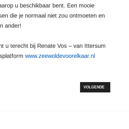
aarop u beschikbaar bent. Een mooie
n die je normaal niet zou ontmoeten en
en ander!
t u terecht bij Renate Vos – van Ittersum
ersplatform
www.zeewoldevoorelkaar.nl
S KONINGSDAG PROGRAMMA, MET NIEUWE ELEMENTEN
VOLGENDE ARTIKEL: TU
VOLGENDE