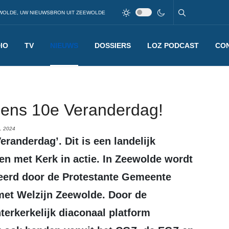
WOLDE, UW NIEUWSBRON UIT ZEEWOLDE
IO
TV
NIEUWS
DOSSIERS
LOZ PODCAST
CO
jdens 10e Veranderdag!
L 2024
men met Kerk in actie. In Zeewolde wordt
seerd door de Protestante Gemeente
et Welzijn Zeewolde. Door de
erkerkelijk diaconaal platform