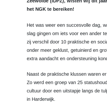
Zeewolde (IDPZ), wisten wij dit ja
het NGK te bereiken!
Het was weer een succesvolle dag, waar een groep van 40! vrijwilligers aan de
slag gingen om iets voor een ander 
zij verschil door 10 praktische en soc
onder meer geklust, getuinierd en grof
extra aandacht en ondersteuning kon
Naast de praktische klussen waren er ook mensen sociaal actief voor een ander.
Zo werd een groep van 25 statushou
cultuur door een uitstapje langs de tu
in Harderwijk.