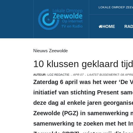
LOKALE OMROEP ZEE
HOME
RAD
Nieuws Zeewolde
10 klussen geklaard ti
AUTEUR:
LOZ REDACTIE
APR 07
LAATST BIJGEWERKT: 08 APRI
Zaterdag 6 april was het weer ‘De Veranderdag’. Dit is een landelijk
initiatief van stichting Present sa
deze dag al enkele jaren georgani
Zeewolde (PGZ) in samenwerking m
samenwerking te zoeken met het Int