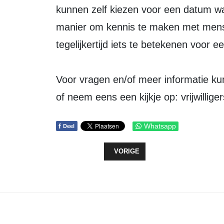
kunnen zelf kiezen voor een datum w
manier om kennis te maken met mense
tegelijkertijd iets te betekenen voor e
Voor vragen en/of meer informatie kun
of neem eens een kijkje op: vrijwillig
f
Whatsapp
Deel
VORIG ARTIKEL: EEN OUDERWET
VORIGE