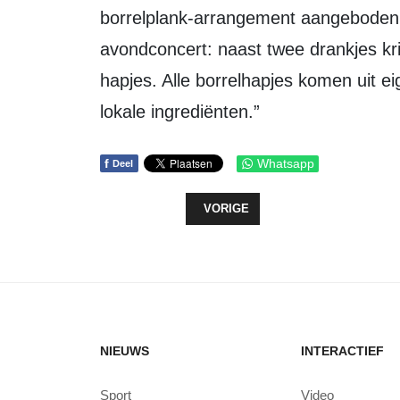
borrelplank-arrangement aangeboden.
avondconcert: naast twee drankjes krij
hapjes. Alle borrelhapjes komen uit 
lokale ingrediënten.”
f
Whatsapp
Deel
VORIG ARTIKEL: ALGEMENE JAA
VORIGE
NIEUWS
INTERACTIEF
Sport
Video