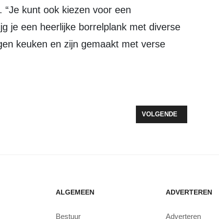
 “Je kunt ook kiezen voor een
g je een heerlijke borrelplank met diverse
eigen keuken en zijn gemaakt met verse
RVERGADERING HUURDERS BELANGEN ZEEWOLDE
VOLGENDE ARTIKEL: T
VOLGENDE
ALGEMEEN
ADVERTEREN
Bestuur
Adverteren