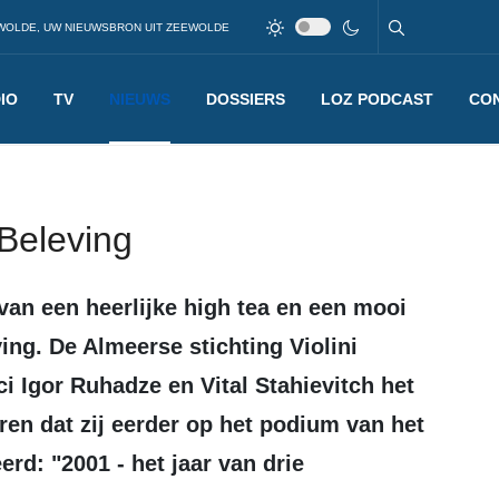
WOLDE, UW NIEUWSBRON UIT ZEEWOLDE
IO
TV
NIEUWS
DOSSIERS
LOZ PODCAST
CO
 Beleving
ing. De Almeerse stichting Violini
i Igor Ruhadze en Vital Stahievitch het
en dat zij eerder op het podium van het
d: "2001 - het jaar van drie