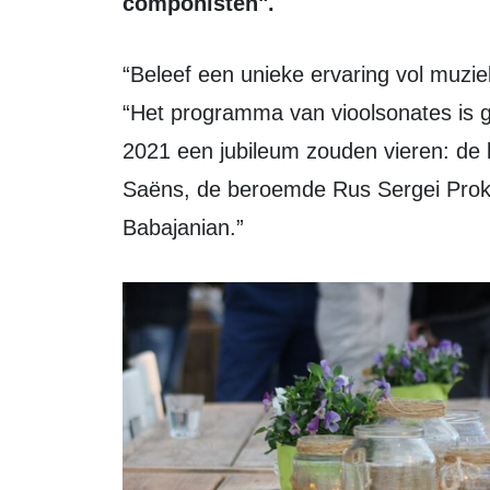
componisten".
“Beleef een unieke ervaring vol muziek en heerlijk eten”, zegt een woordvoerder.
“Het programma van vioolsonates is ge
2021 een jubileum zouden vieren: de
Saëns, de beroemde Rus Sergei Prok
Babajanian.”