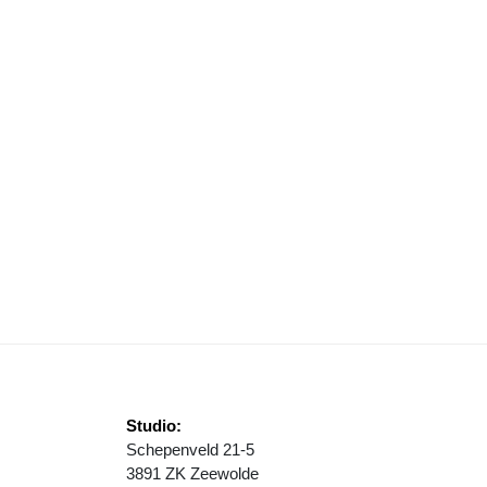
IENTALLEN DEELNEMERS URBAN EVENT
Studio:
Schepenveld 21-5
3891 ZK Zeewolde