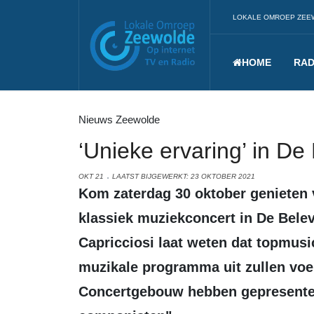
LOKALE OMROEP ZEE
HOME
RAD
Nieuws Zeewolde
‘Unieke ervaring’ in De
OKT 21
LAATST BIJGEWERKT: 23 OKTOBER 2021
Kom zaterdag 30 oktober genieten van een heerlijke high tea en een mooi
klassiek muziekconcert in De Belev
Capricciosi laat weten dat topmusic
muzikale programma uit zullen voer
Concertgebouw hebben gepresenteer