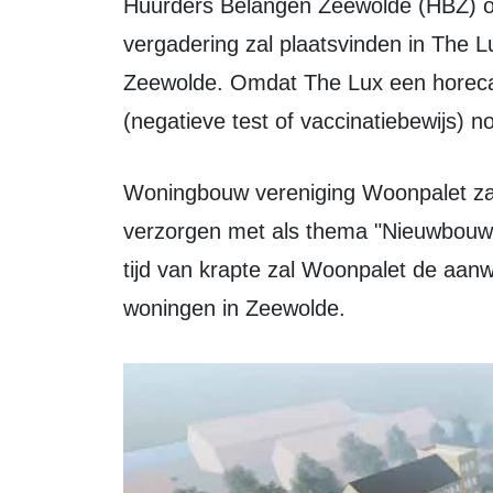
Huurders Belangen Zeewolde (HBZ) o
vergadering zal plaatsvinden in The L
Zeewolde. Omdat The Lux een horecag
(negatieve test of vaccinatiebewijs) no
Woningbouw vereniging Woonpalet zal tijdens de vergadering een presentatie
verzorgen met als thema "Nieuwbouw 
tijd van krapte zal Woonpalet de aan
woningen in Zeewolde.