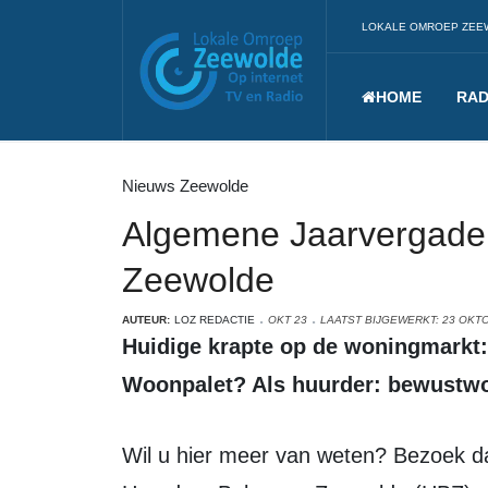
LOKALE OMROEP ZEE
HOME
RAD
Nieuws Zeewolde
Algemene Jaarvergade
Zeewolde
AUTEUR:
LOZ REDACTIE
OKT 23
LAATST BIJGEWERKT: 23 OKT
Huidige krapte op de woningmarkt: Wat zijn de nieuwbouwplannen van
Woonpalet? Als huurder: bewustwo
Wil u hier meer van weten? Bezoek dan de algemene Jaarvergadering van