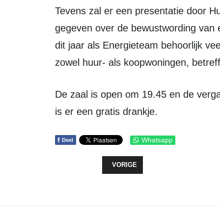
Tevens zal er een presentatie door Huurdersbelangen Zeewolde worden
gegeven over de bewustwording van 
dit jaar als Energieteam behoorlijk v
zowel huur- als koopwoningen, betre
De zaal is open om 19.45 en de vergadering vangt om 20,00 uur aan. Na afloop
is er een gratis drankje.
f
Whatsapp
Deel
VORIG ARTIKEL: IN FLEVOLAND 1
VORIGE