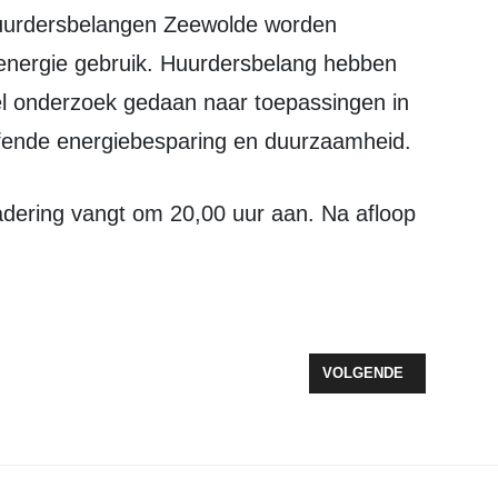
energie gebruik. Huurdersbelang hebben
eel onderzoek gedaan naar toepassingen in
ffende energiebesparing en duurzaamheid.
21 WAPENS INGELEVERD OP POLITIEBUREAUS
VOLGENDE ARTIKEL: ‘UN
VOLGENDE