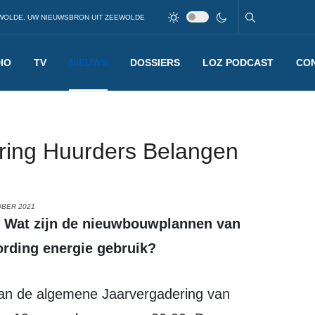
WOLDE, UW NIEUWSBRON UIT ZEEWOLDE
IO
TV
NIEUWS
DOSSIERS
LOZ PODCAST
CO
ring Huurders Belangen
OBER 2021
rding energie gebruik?