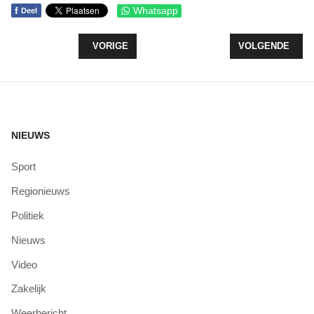
f
Whatsapp
Deel
VORIG ARTIKEL: ONDERZOEK BIODIVERSITEIT E
VOLGENDE ARTI
VORIGE
VOLGENDE
NIEUWS
Sport
Regionieuws
Politiek
Nieuws
Video
Zakelijk
Weerbericht