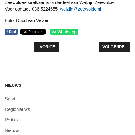
Zeewoldevoorelkaar is onderdeel van Welzijn Zeewolde
Voor contact: 036-5224655|
welzijn@zeewolde.nl
Foto: Ruud van Velzen
f
Whatsapp
Deel
VORIG ARTIKEL: HARTEN SLOTJES VOOR STICH
VOLGENDE ARTI
VORIGE
VOLGENDE
NIEUWS
Sport
Regionieuws
Politiek
Nieuws