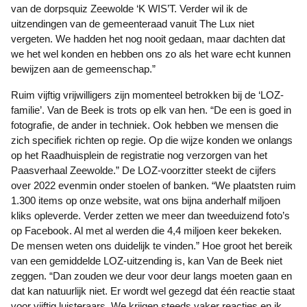
van de dorpsquiz Zeewolde ‘K WIS’T. Verder wil ik de
uitzendingen van de gemeenteraad vanuit The Lux niet
vergeten. We hadden het nog nooit gedaan, maar dachten dat
we het wel konden en hebben ons zo als het ware echt kunnen
bewijzen aan de gemeenschap.”
Ruim vijftig vrijwilligers zijn momenteel betrokken bij de ‘LOZ-
familie’. Van de Beek is trots op elk van hen. “De een is goed in
fotografie, de ander in techniek. Ook hebben we mensen die
zich specifiek richten op regie. Op die wijze konden we onlangs
op het Raadhuisplein de registratie nog verzorgen van het
Paasverhaal Zeewolde.” De LOZ-voorzitter steekt de cijfers
over 2022 evenmin onder stoelen of banken. “We plaatsten ruim
1.300 items op onze website, wat ons bijna anderhalf miljoen
kliks opleverde. Verder zetten we meer dan tweeduizend foto’s
op Facebook. Al met al werden die 4,4 miljoen keer bekeken.
De mensen weten ons duidelijk te vinden.” Hoe groot het bereik
van een gemiddelde LOZ-uitzending is, kan Van de Beek niet
zeggen. “Dan zouden we deur voor deur langs moeten gaan en
dat kan natuurlijk niet. Er wordt wel gezegd dat één reactie staat
voor vijftig luisteraars. We krijgen steeds vaker reacties en ik