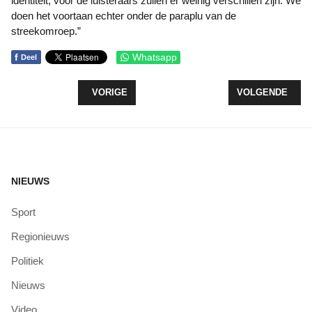
identiteit, voor de luisteraars zullen er weinig verschillen zijn. We
doen het voortaan echter onder de paraplu van de
streekomroep.”
f
Whatsapp
Deel
VORIG ARTIKEL: VEEL BELANGSTELLING VOOR 
VOLGENDE ARTIK
VORIGE
VOLGENDE
NIEUWS
Sport
Regionieuws
Politiek
Nieuws
Video