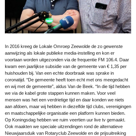
In 2016 kreeg de Lokale Omroep Zeewolde de zo gewenste
aanwijzing als lokale publieke media-instelling en kon er
voortaan worden uitgezonden via de frequentie FM 106.4. Daar
kwam een jaarlijkse subsidie van de gemeente van € 1,35 per
huishouden bij. Van een echte doorbraak was sprake in
coronatijd. “De gemeente heeft toen echt met ons meegedacht
en wij met de gemeente”, aldus Van de Beek. “In die tijd hebben
we via de kabel grote stappen kunnen maken. Voor veel
mensen was het een verdrietige tijd en daar konden we niets
aan afdoen, maar wij hebben in diezelfde tijd clubs, verenigingen
en maatschappelijke organisatie een platform kunnen bieden.
Op Koningsdag hebben we ruim veertien uur live tv gemaakt.
Ook maakten we speciale uitzendingen rond de alternatieve
Nieuwjaarsduik van Rotaryclub Zeewolde en de prijsuitreiking