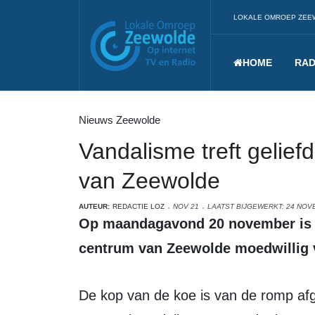
LOKALE OMROEP ZEE
HOME
RAD
Nieuws Zeewolde
Vandalisme treft gelief
van Zeewolde
AUTEUR:
REDACTIE LOZ
NOV 21
LAATST BIJGEWERKT: 24 NOV
Op maandagavond 20 november is de felgekleurde kunstkoe in het
centrum van Zeewolde moedwillig v
De kop van de koe is van de romp afgebroken, mogelijk door