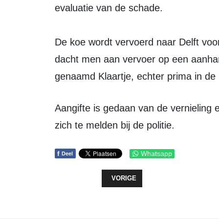
evaluatie van de schade.
De koe wordt vervoerd naar Delft voor 
dacht men aan vervoer op een aanhang
genaamd Klaartje, echter prima in de
Aangifte is gedaan van de vernieling en de gemeente vraagt getuigen vriendelijk
zich te melden bij de politie.
f
Whatsapp
Deel
VORIG ARTIKEL: EEN PODIUM VOL
VORIGE