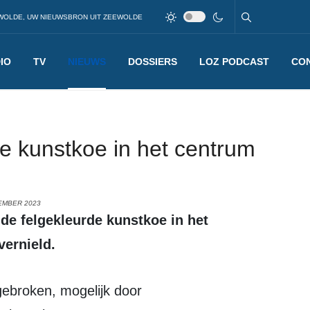
WOLDE, UW NIEUWSBRON UIT ZEEWOLDE
IO
TV
NIEUWS
DOSSIERS
LOZ PODCAST
CO
de kunstkoe in het centrum
EMBER 2023
ernield.