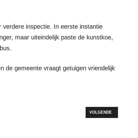
verdere inspectie. In eerste instantie
er, maar uiteindelijk paste de kunstkoe,
 bus.
 ZEEWOLDER MUZIEKTALENT ZATERDAG 25 NOVEMBER IN THE LUX
VOLGENDE ARTIKEL: BI
VOLGENDE