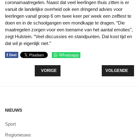
coronamaatregelen. Naast dat veel leerlingen thuis zitten is er
vanuit de landelijke overheid ook een dringend advies voor
leerlingen vanaf groep 6 om twee keer per week een zelftest te
doen en in de schoolgangen een mondkapje te dragen. “Die
maatregelen zorgen voor een toename van het aantal emoties”,
zegt Hulstein. “Veel discussies en standpunten. Dat kost tijd en
dat wil je eigenlijk niet.”
f
Whatsapp
Deel
VORIG ARTIKEL: IN DE TOEKOMST MOGELIJK B
VOLGENDE ARTI
VORIGE
VOLGENDE
NIEUWS
Sport
Regionieuws