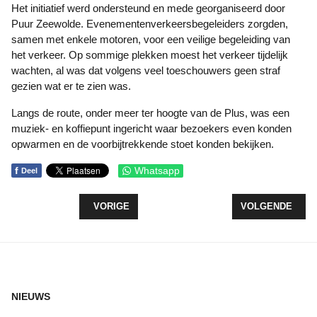
Het initiatief werd ondersteund en mede georganiseerd door
Puur Zeewolde. Evenementenverkeersbegeleiders zorgden,
samen met enkele motoren, voor een veilige begeleiding van
het verkeer. Op sommige plekken moest het verkeer tijdelijk
wachten, al was dat volgens veel toeschouwers geen straf
gezien wat er te zien was.
Langs de route, onder meer ter hoogte van de Plus, was een
muziek- en koffiepunt ingericht waar bezoekers even konden
opwarmen en de voorbijtrekkende stoet konden bekijken.
f
Whatsapp
Deel
VORIG ARTIKEL: VRIJWILLIGERSGALA ZEEWOLDE
VOLGENDE ARTIK
VORIGE
VOLGENDE
NIEUWS