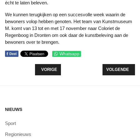
écht te laten beleven.
We kunnen terugkijken op een succesvolle week waarin de
bewoners volop hebben genoten. Het team van Kunstmuseum
M. komt van 13 tot en met 17 november naar Coloriet de
Regenboog in Dronten om ook daar de kunstbeleving aan de
bewoners over te brengen.
f
Whatsapp
Deel
VORIG ARTIKEL: VERVANG JE LAATSTE ONZUINI
VOLGENDE ARTIK
VORIGE
VOLGENDE
NIEUWS
Sport
Regionieuws