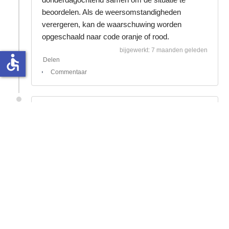
beoordelen. Als de weersomstandigheden
verergeren, kan de waarschuwing worden
opgeschaald naar code oranje of rood.
bijgewerkt: 7 maanden geleden
accessible
Delen
Commentaar
7 maanden geleden
Bussen donderdag weer
onderweg
Vanwege het aanhoudende winterweer is de
busdienstregeling in de regio IJssel-Vecht op
woensdag 7 januari tijdelijk stilgelegd. Dit geldt
voor Flevoland (exclusief Almere), Midden-
Overijssel en Veluwe Noord.