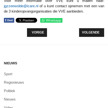
Voor meer informatie over VVE kunt u mailen naar:
jgzzeewolde@icare.nl
of u kunt contact opnemen met een van
de 3 kinderopvangorganisaties die VVE aanbieden.
f
Whatsapp
Deel
VORIG ARTIKEL: NAAM VOOR HET PLANTSOEN I
VOLGENDE ARTI
VORIGE
VOLGENDE
NIEUWS
Sport
Regionieuws
Politiek
Nieuws
Video