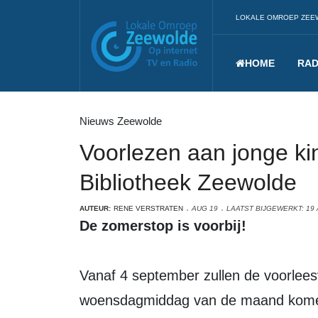
LOKALE OMROEP ZEE
HOME
RAD
Nieuws Zeewolde
Voorlezen aan jonge ki
Bibliotheek Zeewolde
AUTEUR:
RENE VERSTRATEN
AUG 19
LAATST BIJGEWERKT: 19
De zomerstop is voorbij!
Vanaf 4 september zullen de voorleesv
woensdagmiddag van de maand komen v