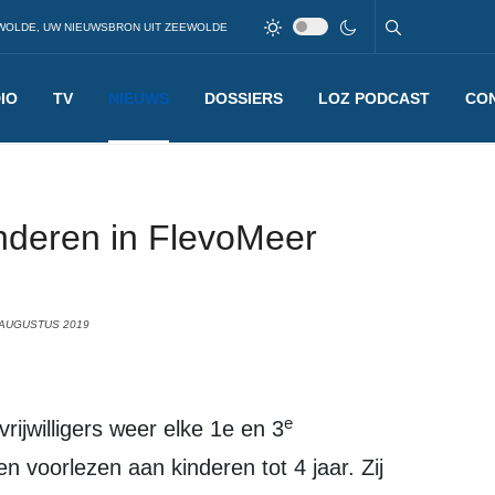
WOLDE, UW NIEUWSBRON UIT ZEEWOLDE
IO
TV
NIEUWS
DOSSIERS
LOZ PODCAST
CO
nderen in FlevoMeer
 AUGUSTUS 2019
e
rijwilligers weer elke 1e en 3
oorlezen aan kinderen tot 4 jaar. Zij