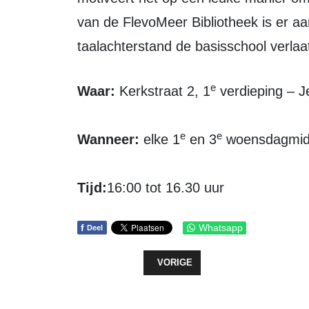
van de FlevoMeer Bibliotheek is er aa
taalachterstand de basisschool verlaa
e
Waar:
Kerkstraat 2, 1
verdieping – Je
e
e
Wanneer:
elke 1
en 3
woensdagmid
Tijd:
16:00 tot 16.30 uur
f
Whatsapp
Deel
VORIG ARTIKEL: GROTE VISDAG V
VORIGE