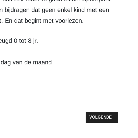
n bijdragen dat geen enkel kind met een
t. En dat begint met voorlezen.
ugd 0 tot 8 jr.
dag van de maand
OOR DE JEUGD IN ZEEWOLDE
VOLGENDE ARTIKEL: S
VOLGENDE