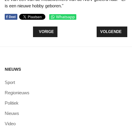
is een nieuwe hobby geboren."
f
Whatsapp
Deel
VORIG ARTIKEL: TOERMALIJN WINT DE GROTE V
VOLGENDE ARTI
VORIGE
VOLGENDE
NIEUWS
Sport
Regionieuws
Politiek
Nieuws
Video