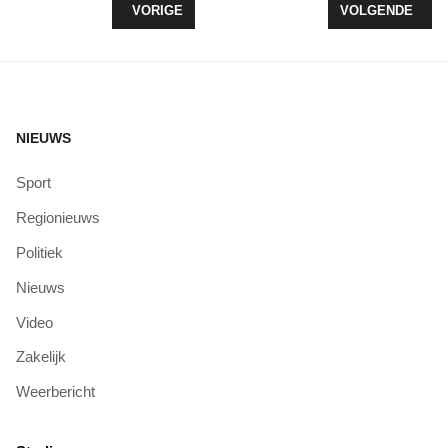
VORIG ARTIKEL: NEEM EEN “BREEK” MET NATHAL
VOLGENDE ARTIK
VORIGE
VOLGENDE
NIEUWS
Sport
Regionieuws
Politiek
Nieuws
Video
Zakelijk
Weerbericht