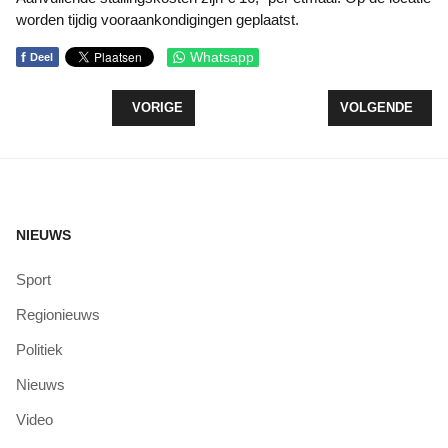
worden tijdig vooraankondigingen geplaatst.
f
Whatsapp
Deel
VORIG ARTIKEL: 12 DEC. INLOOPOCHTEND OMN
VOLGENDE ARTIK
VORIGE
VOLGENDE
NIEUWS
Sport
Regionieuws
Politiek
Nieuws
Video