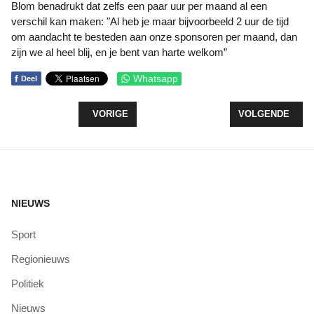
Blom benadrukt dat zelfs een paar uur per maand al een
verschil kan maken: "Al heb je maar bijvoorbeeld 2 uur de tijd
om aandacht te besteden aan onze sponsoren per maand, dan
zijn we al heel blij, en je bent van harte welkom”
f
Whatsapp
Deel
VORIG ARTIKEL: ZEEWOLDE AZC DOET MEE TIJD
VOLGENDE ARTI
VORIGE
VOLGENDE
NIEUWS
Sport
Regionieuws
Politiek
Nieuws