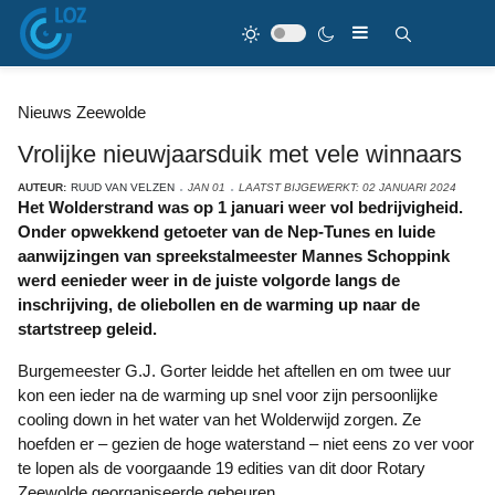
Nieuws Zeewolde
Vrolijke nieuwjaarsduik met vele winnaars
AUTEUR:
RUUD VAN VELZEN
JAN 01
LAATST BIJGEWERKT: 02 JANUARI 2024
Het Wolderstrand was op 1 januari weer vol bedrijvigheid.
Onder opwekkend getoeter van de Nep-Tunes en luide
aanwijzingen van spreekstalmeester Mannes Schoppink
werd eenieder weer in de juiste volgorde langs de
inschrijving, de oliebollen en de warming up naar de
startstreep geleid.
Burgemeester G.J. Gorter leidde het aftellen en om twee uur
kon een ieder na de warming up snel voor zijn persoonlijke
cooling down in het water van het Wolderwijd zorgen. Ze
hoefden er – gezien de hoge waterstand – niet eens zo ver voor
te lopen als de voorgaande 19 edities van dit door Rotary
Zeewolde georganiseerde gebeuren.