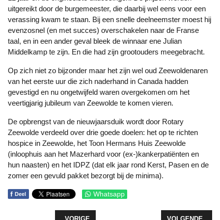
uitgereikt door de burgemeester, die daarbij wel eens voor een
verassing kwam te staan. Bij een snelle deelneemster moest hij
evenzosnel (en met succes) overschakelen naar de Franse
taal, en in een ander geval bleek de winnaar ene Julian
Middelkamp te zijn. En die had zijn grootouders meegebracht.
Op zich niet zo bijzonder maar het zijn wel oud Zeewoldenaren
van het eerste uur die zich naderhand in Canada hadden
gevestigd en nu ongetwijfeld waren overgekomen om het
veertigjarig jubileum van Zeewolde te komen vieren.
De opbrengst van de nieuwjaarsduik wordt door Rotary
Zeewolde verdeeld over drie goede doelen: het op te richten
hospice in Zeewolde, het Toon Hermans Huis Zeewolde
(inloophuis aan het Mazerhard voor (ex-)kankerpatiënten en
hun naasten) en het IDPZ (dat elk jaar rond Kerst, Pasen en de
zomer een gevuld pakket bezorgt bij de minima).
f
Whatsapp
Deel
VORIG ARTIKEL: WORKSHOP MUZIEK OP SCHOOT
VOLGENDE ARTI
VORIGE
VOLGENDE