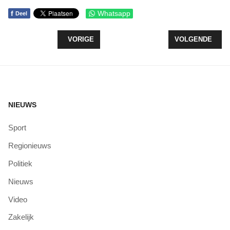
f
Whatsapp
Deel
VORIG ARTIKEL: BESTUUR AVONDVIERDAAGSE 
VOLGENDE ARTI
VORIGE
VOLGENDE
NIEUWS
Sport
Regionieuws
Politiek
Nieuws
Video
Zakelijk