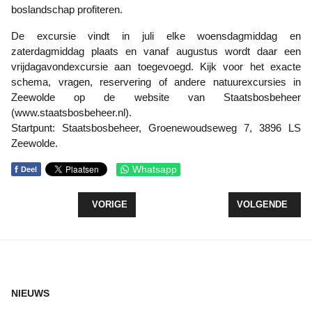
boslandschap profiteren.
De excursie vindt in juli elke woensdagmiddag en
zaterdagmiddag plaats en vanaf augustus wordt daar een
vrijdagavondexcursie aan toegevoegd. Kijk voor het exacte
schema, vragen, reservering of andere natuurexcursies in
Zeewolde op de website van Staatsbosbeheer
(www.staatsbosbeheer.nl).
Startpunt: Staatsbosbeheer, Groenewoudseweg 7, 3896 LS
Zeewolde.
f
Whatsapp
Deel
VORIG ARTIKEL: ZEEWOLDE VOOR ELKAAR ZO
VOLGENDE ARTI
VORIGE
VOLGENDE
NIEUWS