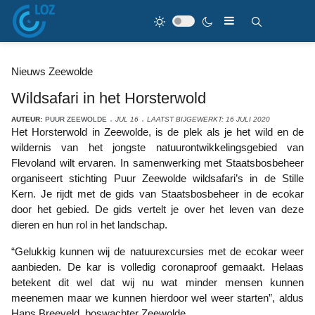
Nieuws Zeewolde
Wildsafari in het Horsterwold
AUTEUR:
PUUR ZEEWOLDE
JUL 16
LAATST BIJGEWERKT: 16 JULI 2020
Het Horsterwold in Zeewolde, is de plek als je het wild en de
wildernis van het jongste natuurontwikkelingsgebied van
Flevoland wilt ervaren. In samenwerking met Staatsbosbeheer
organiseert stichting Puur Zeewolde wildsafari’s in de Stille
Kern. Je rijdt met de gids van Staatsbosbeheer in de ecokar
door het gebied. De gids vertelt je over het leven van deze
dieren en hun rol in het landschap.
“Gelukkig kunnen wij de natuurexcursies met de ecokar weer
aanbieden. De kar is volledig coronaproof gemaakt. Helaas
betekent dit wel dat wij nu wat minder mensen kunnen
meenemen maar we kunnen hierdoor wel weer starten”, aldus
Hans Breeveld, boswachter Zeewolde.