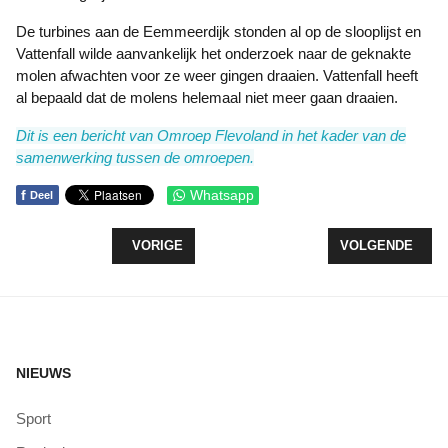
De turbines aan de Eemmeerdijk stonden al op de slooplijst en
Vattenfall wilde aanvankelijk het onderzoek naar de geknakte
molen afwachten voor ze weer gingen draaien. Vattenfall heeft
al bepaald dat de molens helemaal niet meer gaan draaien.
Dit is een bericht van Omroep Flevoland in het kader van de
samenwerking tussen de omroepen.
f
Whatsapp
Deel
VORIG ARTIKEL: HELP! MIJN KIND EET NIET!
VOLGENDE ARTIK
VORIGE
VOLGENDE
NIEUWS
Sport