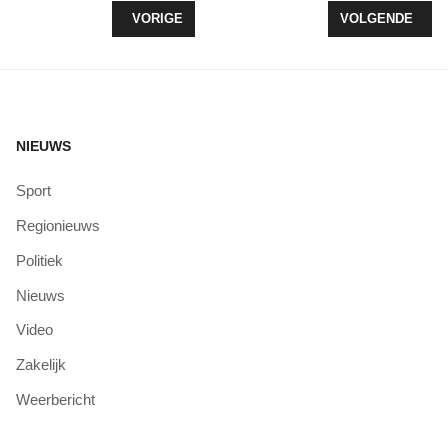
VORIG ARTIKEL: MASMARKT 2017, WELZIJN ZEE
VOLGENDE ARTI
VORIGE
VOLGENDE
NIEUWS
Sport
Regionieuws
Politiek
Nieuws
Video
Zakelijk
Weerbericht