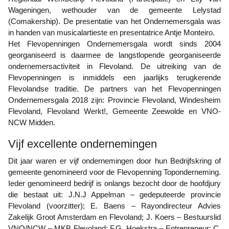
Wageningen, wethouder van de gemeente Lelystad
(Comakership). De presentatie van het Ondernemersgala was
in handen van musicalartieste en presentatrice Antje Monteiro.
Het Flevopenningen Ondernemersgala wordt sinds 2004
georganiseerd is daarmee de langstlopende georganiseerde
ondernemersactiviteit in Flevoland. De uitreiking van de
Flevopenningen is inmiddels een jaarlijks terugkerende
Flevolandse traditie. De partners van het Flevopenningen
Ondernemersgala 2018 zijn: Provincie Flevoland, Windesheim
Flevoland, Flevoland Werkt!, Gemeente Zeewolde en VNO-
NCW Midden.
Vijf excellente ondernemingen
Dit jaar waren er vijf ondernemingen door hun Bedrijfskring of
gemeente genomineerd voor de Flevopenning Toponderneming.
Ieder genomineerd bedrijf is onlangs bezocht door de hoofdjury
die bestaat uit: J.N.J Appelman – gedeputeerde provincie
Flevoland (voorzitter); E. Baens – Rayondirecteur Advies
Zakelijk Groot Amsterdam en Flevoland; J. Koers – Bestuurslid
VNO/NCW – MKB Flevoland; F.G. Hoekstra – Entrepreneur; C.