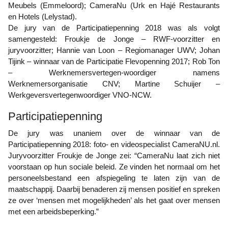
Meubels (Emmeloord); CameraNu (Urk en Hajé Restaurants
en Hotels (Lelystad).
De jury van de Participatiepenning 2018 was als volgt
samengesteld: Froukje de Jonge – RWF-voorzitter en
juryvoorzitter; Hannie van Loon – Regiomanager UWV; Johan
Tijink – winnaar van de Participatie Flevopenning 2017; Rob Ton
– Werknemersvertegen-woordiger namens
Werknemersorganisatie CNV; Martine Schuijer –
Werkgeversvertegenwoordiger VNO-NCW.
Participatiepenning
De jury was unaniem over de winnaar van de
Participatiepenning 2018: foto- en videospecialist CameraNU.nl.
Juryvoorzitter Froukje de Jonge zei: “CameraNu laat zich niet
voorstaan op hun sociale beleid. Ze vinden het normaal om het
personeelsbestand een afspiegeling te laten zijn van de
maatschappij. Daarbij benaderen zij mensen positief en spreken
ze over ‘mensen met mogelijkheden’ als het gaat over mensen
met een arbeidsbeperking.”