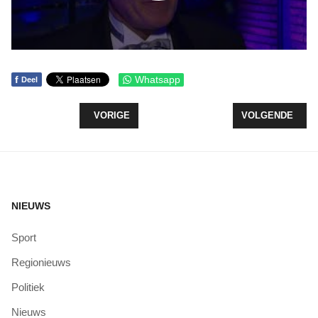
f
Whatsapp
Deel
VORIG ARTIKEL: HULP VOOR HARM!
VOLGENDE ARTIK
VORIGE
VOLGENDE
NIEUWS
Sport
Regionieuws
Politiek
Nieuws