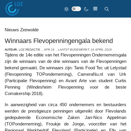
Nieuws Zeewolde
Winnaars Flevopenningengala bekend
AUTEUR:
LOZ REDACTIE
APR 16
LAATST BIJGEWERKT: 16 APRIL 2018
Tijdens de 14e editie van het Flevopenningen Ondernemersgala
zijn de winnaars van de drie winnaars van de Flevopenningen
bekend gemaakt. De winnaars zijn: Tanis Food Tec uit Lelystad
(Flevopenning TOPonderneming), CameraNu.nl van Urk
(Participatie Flevopenning) en Avant Arte van student Curtis
Penning (Windesheim Flevopenning voor de beste
Comakership 2018).
In aanwezigheid van circa 450 ondernemers en bestuurders
werden de prestigieuze penningen uitgereikt door Flevolands
gedeputeerde Economische Zaken Jan-Nico Appelman
(TOPonderneming), Froukje de Jonge, voorzitter van het
Regionaal Werkbedrijf Flevoland (Participatie) en Elly van