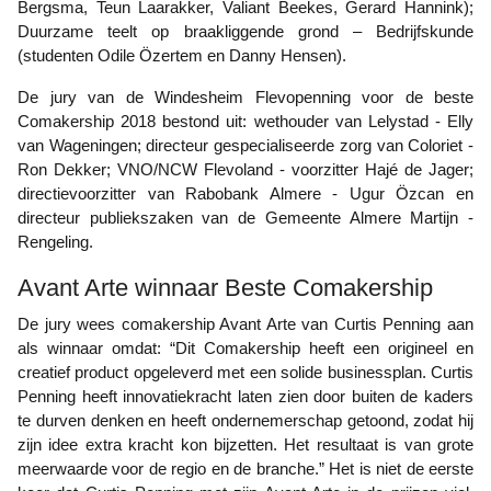
Bergsma, Teun Laarakker, Valiant Beekes, Gerard Hannink);
Duurzame teelt op braakliggende grond – Bedrijfskunde
(studenten Odile Özertem en Danny Hensen).
De jury van de Windesheim Flevopenning voor de beste
Comakership 2018 bestond uit: wethouder van Lelystad - Elly
van Wageningen; directeur gespecialiseerde zorg van Coloriet -
Ron Dekker; VNO/NCW Flevoland - voorzitter Hajé de Jager;
directievoorzitter van Rabobank Almere - Ugur Özcan en
directeur publiekszaken van de Gemeente Almere Martijn -
Rengeling.
Avant Arte winnaar Beste Comakership
De jury wees comakership Avant Arte van Curtis Penning aan
als winnaar omdat: “Dit Comakership heeft een origineel en
creatief product opgeleverd met een solide businessplan. Curtis
Penning heeft innovatiekracht laten zien door buiten de kaders
te durven denken en heeft ondernemerschap getoond, zodat hij
zijn idee extra kracht kon bijzetten. Het resultaat is van grote
meerwaarde voor de regio en de branche.” Het is niet de eerste