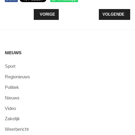
VORIG ARTIKEL: DUURZAAMHEIDSLENING ZEEW
VOLGENDE ARTIK
VORIGE
VOLGENDE
NIEUWS
Sport
Regionieuws
Politiek
Nieuws
Video
Zakelijk
Weerbericht