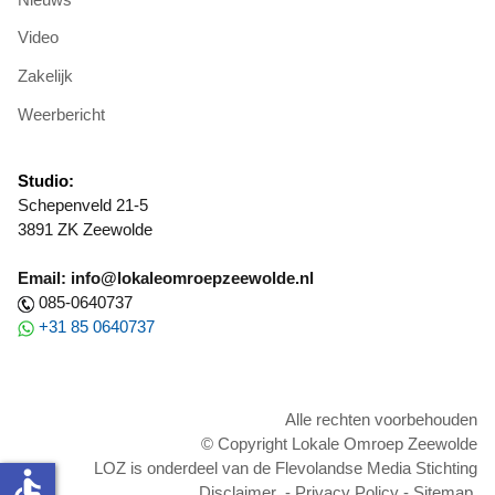
Video
Zakelijk
Weerbericht
Studio:
Schepenveld 21-5
3891 ZK Zeewolde
Email: info@lokaleomroepzeewolde.nl
085-0640737
+31 85 0640737
Alle rechten voorbehouden
© Copyright Lokale Omroep Zeewolde
LOZ is onderdeel van de Flevolandse Media Stichting
accessible
Disclaimer
-
Privacy Policy
-
Sitemap