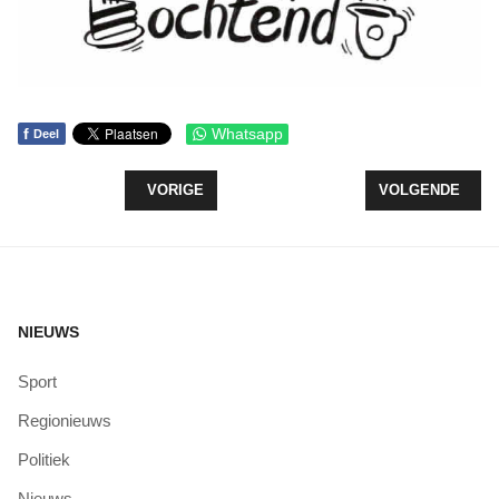
f
Whatsapp
Deel
VORIG ARTIKEL: MUZIEKCAFÉ START HAAR DERD
VOLGENDE ARTI
VORIGE
VOLGENDE
NIEUWS
Sport
Regionieuws
Politiek
Nieuws