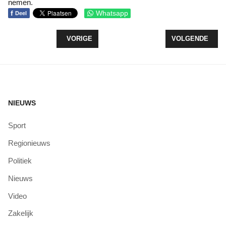
nemen.
f
Whatsapp
Deel
VORIG ARTIKEL: COLLEGE ZEEWOLDE ZET IN O
VOLGENDE ARTIK
VORIGE
VOLGENDE
NIEUWS
Sport
Regionieuws
Politiek
Nieuws
Video
Zakelijk