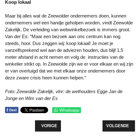
Koop lokaal
Maar bij alles wat de Zeewolder ondernemers doen, kunnen
ondernemers wel een handje geholpen worden, vindt Zeewolde
Zakelijk. De verleiding van webwinkelbezoek is immers groot.
Van der Es: “Maar een bezoek aan ons centrum kan nog
steeds, hoor. Dus zeggen wij: koop lokaal! Je moet je
vanzelfsprekend wel aan de adviezen houden, dus blijf 1,5
meter afstand in acht nemen en volg de instructies van de
winkelier strikt op. In Zeewolde zijn we er voor elkaar en wij zijn
er van overtuigd dat we met elkaar onze ondernemers door
deze zware crisis heen kunnen helpen.”
Foto: Zeewolde Zakelijk, vlnr: de wethouders Egge Jan de
Jonge en Wim van der Es
f
Whatsapp
Deel
VORIG ARTIKEL: ZEEWOLDE IN TOP-3 LOGISTIE
VOLGENDE ARTI
VORIGE
VOLGENDE