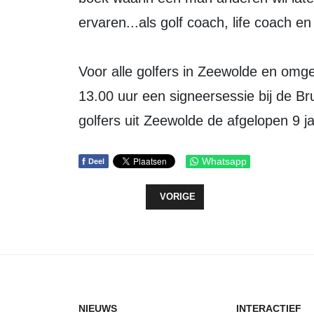
ervaren...als golf coach, life coach en
Voor alle golfers in Zeewolde en omgev
13.00 uur een signeersessie bij de B
golfers uit Zeewolde de afgelopen 9 ja
f
Whatsapp
Deel
VORIG ARTIKEL: ZTOTZ SHIRT V
VORIGE
NIEUWS
INTERACTIEF