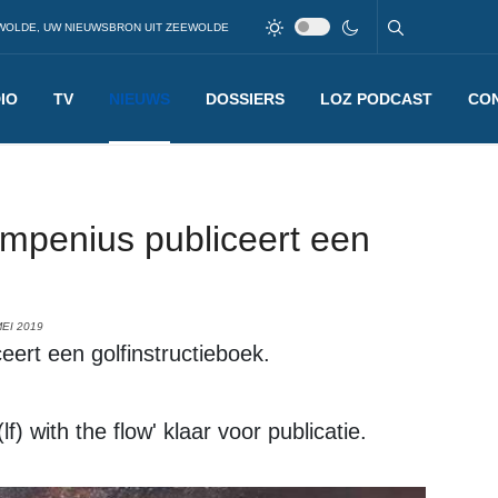
WOLDE, UW NIEUWSBRON UIT ZEEWOLDE
IO
TV
NIEUWS
DOSSIERS
LOZ PODCAST
CO
penius publiceert een
EI 2019
ert een golfinstructieboek.
f) with the flow' klaar voor publicatie.