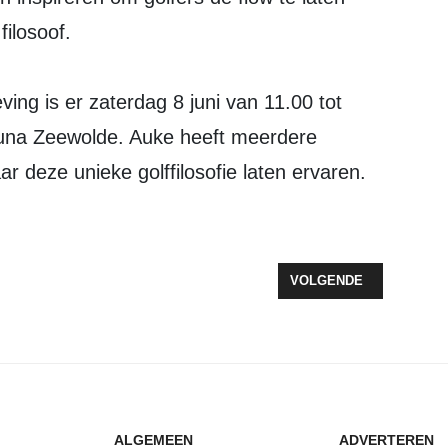
 filosoof.
ing is er zaterdag 8 juni van 11.00 tot
runa Zeewolde. Auke heeft meerdere
ar deze unieke golffilosofie laten ervaren.
OOR DEELNEMERS NIJMEEGSE VIERDAAGSE
VOLGENDE ARTIKEL: ZES
VOLGENDE
ALGEMEEN
ADVERTEREN