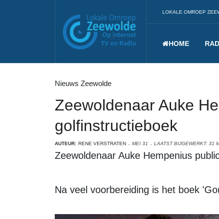
LOKALE OMROEP ZEE
HOME
RAD
Nieuws Zeewolde
Zeewoldenaar Auke Hem
golfinstructieboek
AUTEUR:
RENE VERSTRATEN
MEI 31
LAATST BIJGEWERKT: 31 M
Zeewoldenaar Auke Hempenius publice
Na veel voorbereiding is het boek 'Go(l