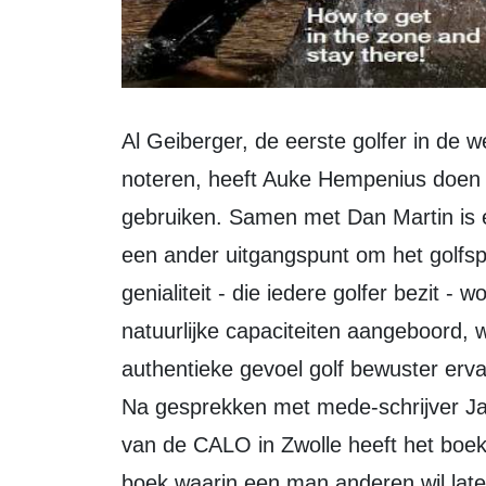
Al Geiberger, de eerste golfer in de wereld die een ronde van 59 slagen liet
noteren, heeft Auke Hempenius doen i
gebruiken. Samen met Dan Martin is er
een ander uitgangspunt om het golfspe
genialiteit - die iedere golfer bezit 
natuurlijke capaciteiten aangeboord, 
authentieke gevoel golf bewuster erva
Na gesprekken met mede-schrijver Ja
van de CALO in Zwolle heeft het boek 
boek waarin een man anderen wil laten