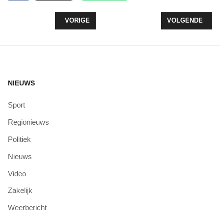
VORIG ARTIKEL: NIEUWE WETHOUDERS ZEEWOL
VOLGENDE ARTI
VORIGE
VOLGENDE
NIEUWS
Sport
Regionieuws
Politiek
Nieuws
Video
Zakelijk
Weerbericht