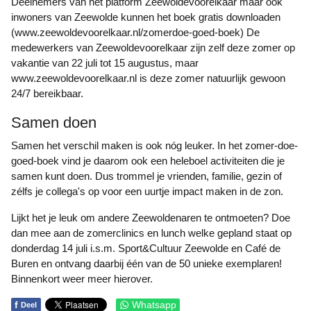
Deelnemers van het platform Zeewoldevoorelkaar maar ook
inwoners van Zeewolde kunnen het boek gratis downloaden
(www.zeewoldevoorelkaar.nl/zomerdoe-goed-boek) De
medewerkers van Zeewoldevoorelkaar zijn zelf deze zomer op
vakantie van 22 juli tot 15 augustus, maar
www.zeewoldevoorelkaar.nl is deze zomer natuurlijk gewoon
24/7 bereikbaar.
Samen doen
Samen het verschil maken is ook nóg leuker. In het zomer-doe-
goed-boek vind je daarom ook een heleboel activiteiten die je
samen kunt doen. Dus trommel je vrienden, familie, gezin of
zélfs je collega's op voor een uurtje impact maken in de zon.
Lijkt het je leuk om andere Zeewoldenaren te ontmoeten? Doe
dan mee aan de zomerclinics en lunch welke gepland staat op
donderdag 14 juli i.s.m. Sport&Cultuur Zeewolde en Café de
Buren en ontvang daarbij één van de 50 unieke exemplaren!
Binnenkort weer meer hierover.
f
Whatsapp
Deel