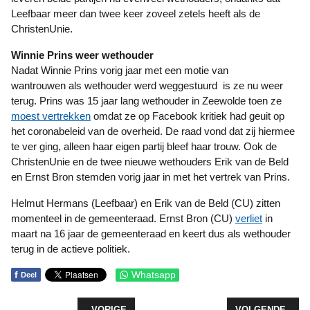
Leefbaar meer dan twee keer zoveel zetels heeft als de
ChristenUnie.
Winnie Prins weer wethouder
Nadat Winnie Prins vorig jaar met een motie van
wantrouwen als wethouder werd weggestuurd is ze nu weer
terug. Prins was 15 jaar lang wethouder in Zeewolde toen ze
moest vertrekken
omdat ze op Facebook kritiek had geuit op
het coronabeleid van de overheid. De raad vond dat zij hiermee
te ver ging, alleen haar eigen partij bleef haar trouw. Ook de
ChristenUnie en de twee nieuwe wethouders Erik van de Beld
en Ernst Bron stemden vorig jaar in met het vertrek van Prins.
Helmut Hermans (Leefbaar) en Erik van de Beld (CU) zitten
momenteel in de gemeenteraad. Ernst Bron (CU)
verliet
in
maart na 16 jaar de gemeenteraad en keert dus als wethouder
terug in de actieve politiek.
f
Whatsapp
Deel
VORIG ARTIKEL: HOUTEKAMER ZAG ‘GEKKE HINK
VOLGENDE ARTI
VORIGE
VOLGENDE