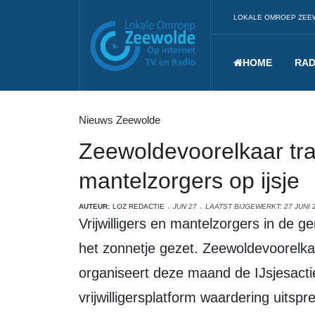
LOKALE OMROEP ZEE
HOME
RAD
Nieuws Zeewolde
Zeewoldevoorelkaar trakt
mantelzorgers op ijsje
AUTEUR:
LOZ REDACTIE
JUN 27
LAATST BIJGEWERKT: 27 JUNI 
Vrijwilligers en mantelzorgers in de gemeente Zeewolde worden in juli extra in
het zonnetje gezet. Zeewoldevoorelka
organiseert deze maand de IJsjesactie
vrijwilligersplatform waardering uitsp