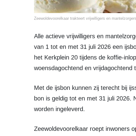
Zeewoldevoorelkaar trakteert vrijwilligers en mantelzorgers
Alle actieve vrijwilligers en mantelzorgers binnen de gemeente Zeewolde kunnen
van 1 tot en met 31 juli 2026 een ijs
het Kerkplein 20 tijdens de koffie-in
woensdagochtend en vrijdagochtend t
Met de ijsbon kunnen zij terecht bij ijssalon Gebo Gelato voor een gratis ijsje. De
bon is geldig tot en met 31 juli 2026
worden ingeleverd.
Zeewoldevoorelkaar roept inwoners op om vrijwilligers en mantelzorgers in hun