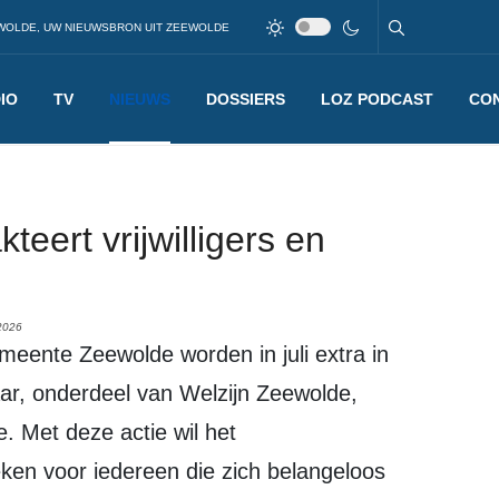
WOLDE, UW NIEUWSBRON UIT ZEEWOLDE
IO
TV
NIEUWS
DOSSIERS
LOZ PODCAST
CO
eert vrijwilligers en
2026
ar, onderdeel van Welzijn Zeewolde,
. Met deze actie wil het
reken voor iedereen die zich belangeloos