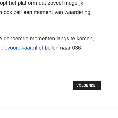
opt het platform dat zoveel mogelijk
en ook zelf een moment van waardering
devoorelkaar.nl
of bellen naar 036-
HUIS ZEEWOLDE VERDER ALS TOON OVER LEVEN
VOLGENDE ARTIKEL: B
VOLGENDE