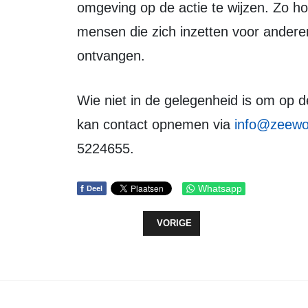
omgeving op de actie te wijzen. Zo ho
mensen die zich inzetten voor ander
ontvangen.
Wie niet in de gelegenheid is om op de genoemde momenten langs te komen,
kan contact opnemen via
info@zeewol
5224655.
f
Whatsapp
Deel
VORIG ARTIKEL: TOON HERMANS 
VORIGE